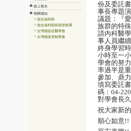
份及委託
線上報名
事長
專題
相關連結
議題：『
衛生福利部
族群的特
衛生福利部疾病管制署
台灣感染症醫學會
請內科醫
台灣感染管制學會
事人員繼
終身學習
小時至一
學會的努
率過半是
參加、鼎
填寫委託
碼：
04-22
對學會長
祝大家新
順心如意
!!